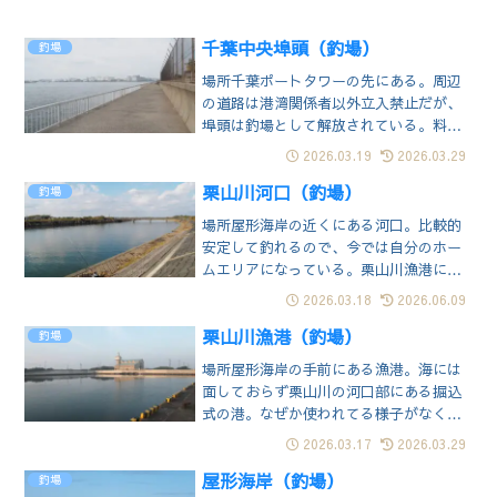
千葉中央埠頭（釣場）
釣場
場所千葉ポートタワーの先にある。周辺
の道路は港湾関係者以外立入禁止だが、
埠頭は釣場として解放されている。料金
無料で24時間出入り自由。千葉ポートパ
2026.03.19
2026.03.29
ークの端に駐車場とトイレがある。平日
栗山川河口（釣場）
昼間や深夜はあまり人がいない。週末は
釣場
混雑する。釣り餌屋は14号まで行かない
場所屋形海岸の近くにある河口。比較的
とない。立地千葉港の北側、港湾出口に
安定して釣れるので、今では自分のホー
位置する...
ムエリアになっている。栗山川漁港に車
を止めて河口岸で釣りをする人が多い。
2026.03.18
2026.06.09
夜は川沿いにランガンするルアーマンを
栗山川漁港（釣場）
よく見掛ける。トイレは光ポケットパー
釣場
クに。釣り餌屋も近くにある。立地川幅
場所屋形海岸の手前にある漁港。海には
は90mほど。それが河口から屋形橋を経
面しておらず栗山川の河口部にある掘込
て木戸堰ま...
式の港。なぜか使われてる様子がなく船
の姿は見当たらない。車を岸壁に横付け
2026.03.17
2026.03.29
出来る。照明もあるので夜釣りに向いて
屋形海岸（釣場）
いる。魚影は薄いが、波もなく静かで人
釣場