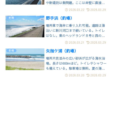
や新堤防は無問題。ここは岸壁に直接車
を横付け出来る。トイレは隣の公園にあ
2026.03.22
2026.03.29
る。週末は混むが、それ以外は人が少な
野手浜（釣場）
く釣場には困らない。ちなみに少し離れ
釣場
た崖の上に飯岡刑部岬展望台がある。立
場所車で海岸に乗り入れ可能。道路は海
地岸壁に車両を乗り付けられる。駐禁の
沿いに新川河口まで続いている。トイレ
心配はないよ...
はなし。東のヘッドランド８号と西の９
号の間が釣場となる。広い海岸だが、消
2026.03.21
2026.03.29
波ブロックが多いので釣場は限定され
矢指ケ浦（釣場）
る。魚種はシロギスやカレイなど九十九
釣場
里浜ではお馴染みの魚が釣れるようだ。
場所片貝並みの広い砂浜が広がる海水浴
立地スロープで土手を乗り越えれば海岸
場。長さは600mほど。トイレやシャワー
に出られる。階...
も備えている。駐車場は無料。夏の海水
浴シーズンは不可能だが、それ以外なら
2026.03.20
2026.03.29
釣りが可能。沖合にテトラ帯があり、そ
のおかげで波は穏やか。ただテトラ帯の
向こう側は荒く水深も急に深くなるよう
だ。立地駐車場からすぐ浜辺に出られる
が、砂浜...