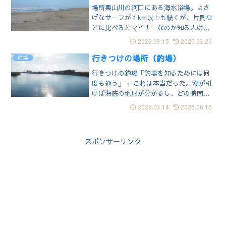
も少ないので個人的には気に入ってい
場所栗山川の河口にある海水浴場。よさ
る。立地特徴的な建物は東部排水機場。
げなサーフが１km以上も続くが、片貝な
港内を取り囲む...
どに比べるとマイナーなのか知る人は少
ない。近年は離岸流の影響で安全確保が
2026.03.15
2026.03.29
困難なため海水浴場の開設が見送られて
行きつけの場所（釣場）
いる。そのためか普段から空いており、
釣場
いるのはサーファーと釣師くらいであ
行きつけの釣場「釣場を知るためには何
る。立地ゴミ一つ落ちていない綺麗な砂
度も通う」 ←これは本当だった。潮が引
浜だが、春は...
けば海底の地形が分かるし、どの時間帯
どのポイントで何が釣れるのかも徐々に
2026.03.14
2026.06.15
分かってくる。居付きの爺さんが色々教
えてくれる事もある。釣場巡りも面白い
が、気に入った場所を見つけたらそこへ
スポンサーリンク
通い詰めた方がいいのかもしれず。頻繁
に通うのな...