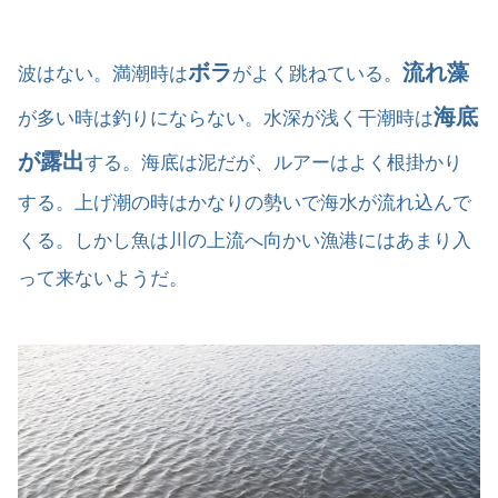
ボラ
流れ藻
波はない。満潮時は
がよく跳ねている。
海底
が多い時は釣りにならない。水深が浅く干潮時は
が露出
する。海底は泥だが、ルアーはよく根掛かり
する。上げ潮の時はかなりの勢いで海水が流れ込んで
くる。しかし魚は川の上流へ向かい漁港にはあまり入
って来ないようだ。