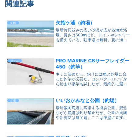
関連記事
矢指ケ浦（釣場）
釣場
場所片貝並みの広い砂浜が広がる海水浴
場。長さは600mほど。トイレやシャワー
も備えている。駐車場は無料。夏の海水
浴シーズンは不可能だが、それ以外なら
釣りが可能。沖合にテトラ帯があり、そ
のおかげで波は穏やか。ただテトラ帯の
向こう側は荒く水深も...
PRO MARINE CBサーフレイダー
コラム
450（釣竿）
キミに決めた…！釣りには魚と釣場に合
った釣竿が必要だ。コンパクトロッドか
ら始まり磯竿も試したが、最終的に選ん
だのは450cmの投げ竿である。長いので
堤防では小回りが利かず使いにくい。も
う少し短いものを考えていたが、在庫が
いいおかみなと公園（釣場）
釣場
これしかなかったのだ...
場所飯岡漁港に隣接する海浜公園。残念
ながら漁港は釣り禁止だが、公園の周囲
や新堤防は無問題。ここは岸壁に直接車
を横付け出来る。トイレは隣の公園にあ
る。週末は混むが、それ以外は人が少な
く釣場には困らない。ちなみに少し離れ