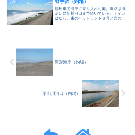
た崖の上に飯岡刑部岬展望...
野手浜（釣場）
釣場
場所車で海岸に乗り入れ可能。道路は海
沿いに新川河口まで続いている。トイレ
はなし。東のヘッドランド８号と西の９
号の間が釣場となる。広い海岸だが、消
波ブロックが多いので釣場は限定され
る。魚種はシロギスやカレイなど九十九
里浜ではお馴染みの魚が釣れ...
屋形海岸（釣場）
栗山川河口（釣場）